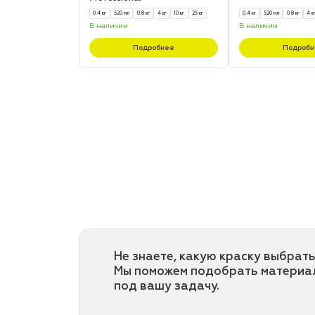
0.4 кг
520 мл
0.8 кг
4 кг
10 кг
25 кг
0.4 кг
520 мл
0.8 кг
4 к
В наличии
В наличии
Подробнее
Подробн
Не знаете, какую краску выбрать
Мы поможем подобрать материа
под вашу задачу.