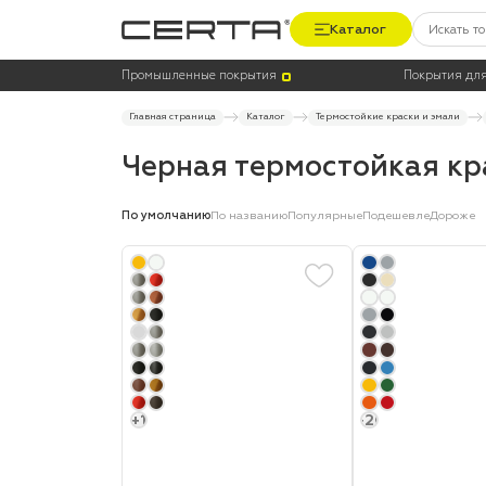
Каталог
Цена
Термостойкость, до °C
Промышленные покрытия
Покрытия для
Главная страница
Каталог
Термостойкие краски и эмали
Черная термостойкая кр
По умолчанию
По названию
Популярные
Подешевле
Дороже
+1
+20