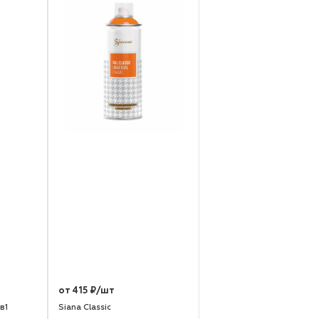
от 415 ₽/шт
в1
Siana Classic