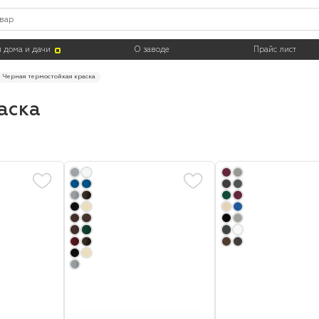
Цвет
Тара
 дома и дачи
О заводе
Прайс лист
Черная термостойкая краска
аска