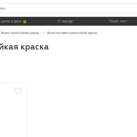
Цвет
Тара
 дома и дачи
О заводе
Прайс лист
Белая термостойкая краска
Белая матовая термостойкая краска
йкая краска