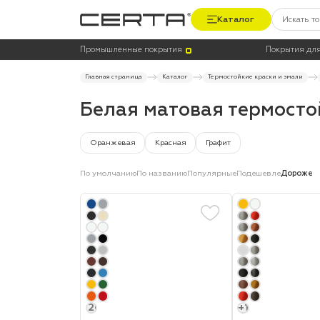
Каталог
Цена
Термостойкость, до °C
Промышленные покрытия
Покрытия для
Главная страница
Каталог
Термостойкие краски и эмали
Белая матовая термосто
Оранжевая
Красная
Графит
По умолчанию
По названию
Популярные
Подешевле
Дороже
+20
+1