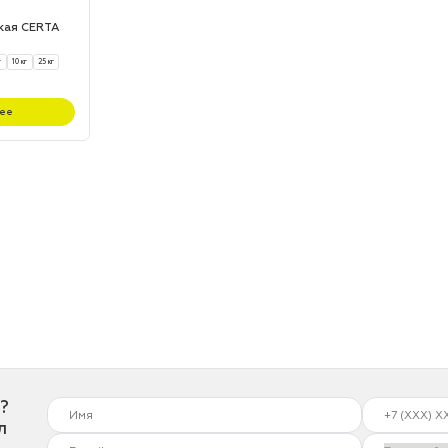
кая CERTA
г
10 кг
25 кг
ее
?
л