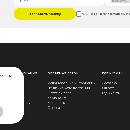
Отправить заявку
Нажимая на кнопку, я соглашаюсь с
по
ЛЕЗНАЯ ИНФОРМАЦИЯ
ОБРАТНАЯ СВЯЗЬ
ГДЕ КУПИТЬ
а» для
еты технолога
Использование информации
Доставка
трукции
Политика использования
Оплата
личных данных
росы -ответы
Где купить
антия на краску
Карта сайта
ультаты испытаний
Реквизиты
г CERTA
Оферта
ывы
алог RAL 5