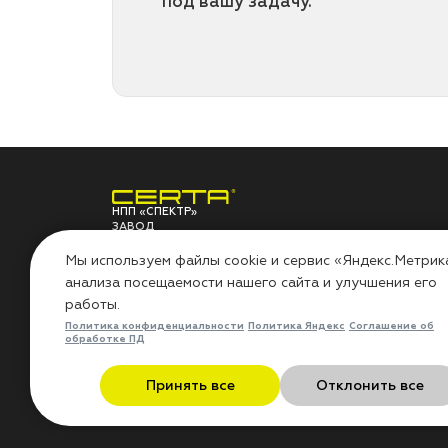
под вашу задачу.
НПП «СПЕКТР»
ЗАВОД
ЛАКОКРАСОЧНЫХ
О ЗАВОДЕ
ПО
МАТЕРИАЛОВ
Мы используем файлы cookie и сервис «Яндекс.Метрик
анализа посещаемости нашего сайта и улучшения его
НПП «СПЕКТР»
Сов
работы.
Наши проекты
Инс
Лаборатория
Воп
Политика конфиденциальности
Политика Яндекс
Соглашение об
Миссия «Добрые дела»
Гар
обработке ПД
Контакты
Рез
Политика в области охраны
Бло
Принять все
Отклонить все
труда
Отз
Кат