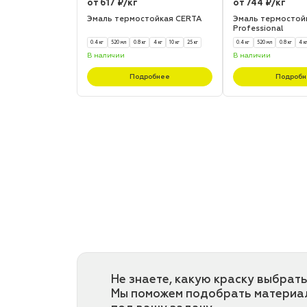
от 617 ₽/кг
от 744 ₽/кг
Эмаль термостойкая CERTA
Эмаль термостой
Professional
0.4 кг
520 мл
0.8 кг
4 кг
10 кг
25 кг
0.4 кг
520 мл
0.8 кг
4 к
В наличии
В наличии
Подробнее
Подробн
Не знаете, какую краску выбрать
Мы поможем подобрать материа