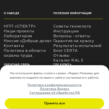
О ЗАВОДЕ
ПОЛЕЗНАЯ ИНФОРМАЦИЯ
НПП «СПЕКТР»
Советы технолога
Наши проекты
Инструкции
Лаборатория
Вопросы -ответы
Миссия «Добрые дела»
Гарантия на краску
Контакты
Результаты испытаний
Политика в области
Блог CERTA
охраны труда
Отзывы
Каталог RAL 5
ОБРАТНАЯ СВЯЗЬ
ГДЕ КУПИТЬ
Использование
Доставка
информации
Оплата
Политика
Где купить
использования личных
данных
Карта сайта
Реквизиты
Оферта
ДЛЯ ПАРТНЁРОВ