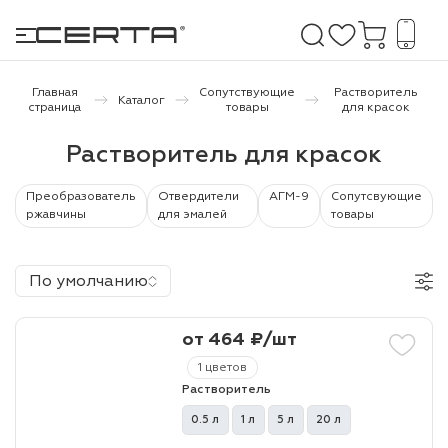
Главная
Сопутствующие
Растворитель
Каталог
страница
товары
для красок
е покрытия
Растворитель для красок
дома и дачи
Преобразователь
Отвердители
АГМ-9
Сопутсвующие
ржавчины
для эмалей
товары
продукция
По умолчанию
 бетону,
ичу
от 464 ₽/шт
о металлу
1 цветов
итки по
Растворитель
0.5 л
1 л
5 л
20 л
холодного