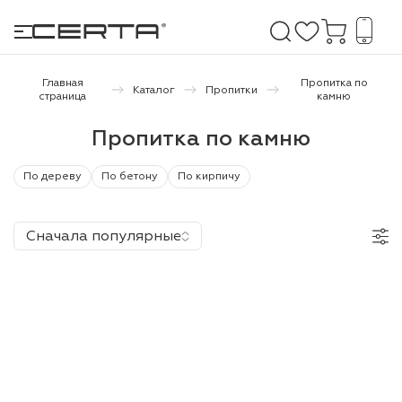
Главная
Пропитка по
Каталог
Пропитки
страница
камню
е покрытия
Пропитка по камню
дома и дачи
По дереву
По бетону
По кирпичу
продукция
Сначала популярные
 бетону,
ичу
о металлу
итки по
холодного