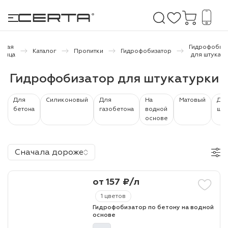
авная
Гидрофобиз
Каталог
Пропитки
Гидрофобизатор
аница
для штукату
е покрытия
Гидрофобизатор для штукатурки
дома и дачи
Для
Силиконовый
Для
На
Матовый
Дл
бетона
газобетона
водной
ши
основе
продукция
 бетону,
Сначала дороже
ичу
о металлу
от 157 ₽/л
итки по
1 цветов
Гидрофобизатор по бетону на водной
основе
холодного