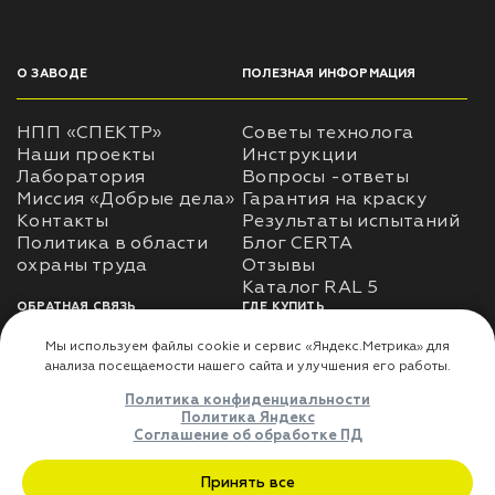
О ЗАВОДЕ
ПОЛЕЗНАЯ ИНФОРМАЦИЯ
НПП «СПЕКТР»
Советы технолога
Наши проекты
Инструкции
Лаборатория
Вопросы -ответы
Миссия «Добрые дела»
Гарантия на краску
Контакты
Результаты испытаний
Политика в области
Блог CERTA
охраны труда
Отзывы
Каталог RAL 5
ОБРАТНАЯ СВЯЗЬ
ГДЕ КУПИТЬ
Использование
Доставка
информации
Оплата
Политика
Где купить
использования личных
данных
Карта сайта
Реквизиты
Оферта
ДЛЯ ПАРТНЁРОВ