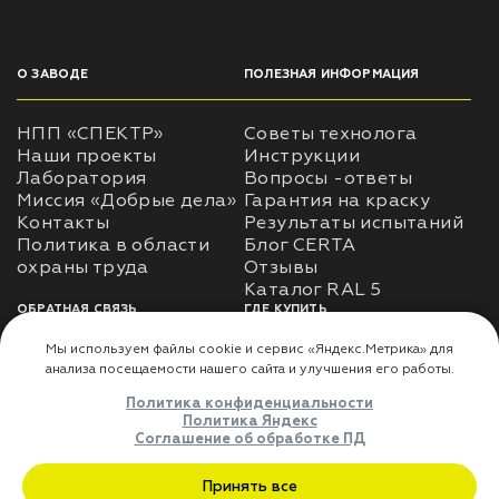
О ЗАВОДЕ
ПОЛЕЗНАЯ ИНФОРМАЦИЯ
НПП «СПЕКТР»
Советы технолога
Наши проекты
Инструкции
Лаборатория
Вопросы -ответы
Миссия «Добрые дела»
Гарантия на краску
Контакты
Результаты испытаний
Политика в области
Блог CERTA
охраны труда
Отзывы
Каталог RAL 5
ОБРАТНАЯ СВЯЗЬ
ГДЕ КУПИТЬ
Использование
Доставка
информации
Оплата
Политика
Где купить
использования личных
данных
Карта сайта
Реквизиты
Оферта
ДЛЯ ПАРТНЁРОВ