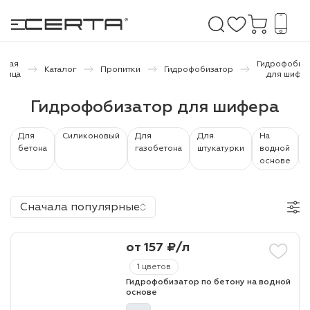
авная
Гидрофобиз
Каталог
Пропитки
Гидрофобизатор
аница
для шифе
е покрытия
Гидрофобизатор для шифера
дома и дачи
Для
Силиконовый
Для
Для
На
бетона
газобетона
штукатурки
водной
основе
продукция
 бетону,
Сначала популярные
ичу
о металлу
от 157 ₽/л
итки по
1 цветов
Гидрофобизатор по бетону на водной
основе
холодного