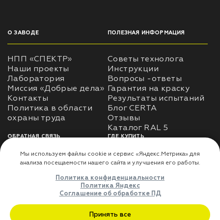
О ЗАВОДЕ
ПОЛЕЗНАЯ ИНФОРМАЦИЯ
НПП «СПЕКТР»
Советы технолога
Наши проекты
Инструкции
Лаборатория
Вопросы -ответы
Миссия «Добрые дела»
Гарантия на краску
Контакты
Результаты испытаний
Политика в области
Блог CERTA
охраны труда
Отзывы
Каталог RAL 5
ОБРАТНАЯ СВЯЗЬ
ГДЕ КУПИТЬ
Использование
Доставка
информации
Оплата
Политика
Где купить
использования личных
данных
Карта сайта
Реквизиты
Оферта
ДЛЯ ПАРТНЁРОВ