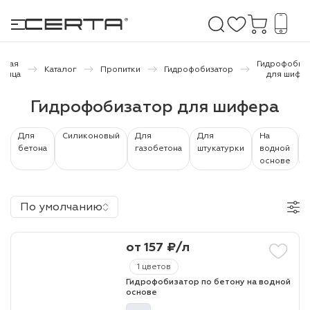
авная
Гидрофобиз
Каталог
Пропитки
Гидрофобизатор
аница
для шифе
е покрытия
Гидрофобизатор для шифера
дома и дачи
Для
Силиконовый
Для
Для
На
бетона
газобетона
штукатурки
водной
основе
продукция
 бетону,
По умолчанию
ичу
о металлу
от 157 ₽/л
итки по
1 цветов
Гидрофобизатор по бетону на водной
основе
холодного