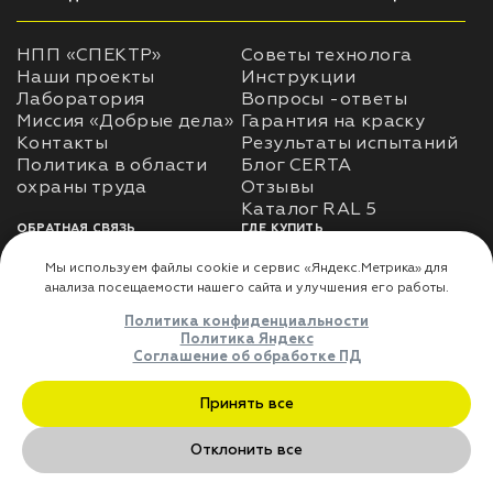
НПП «СПЕКТР»
Советы технолога
Наши проекты
Инструкции
Лаборатория
Вопросы -ответы
Миссия «Добрые дела»
Гарантия на краску
Контакты
Результаты испытаний
Политика в области
Блог CERTA
охраны труда
Отзывы
Каталог RAL 5
ОБРАТНАЯ СВЯЗЬ
ГДЕ КУПИТЬ
Использование
Доставка
информации
Оплата
Политика
Где купить
использования личных
данных
Карта сайта
Реквизиты
Оферта
ДЛЯ ПАРТНЁРОВ
Мы используем файлы cookie и сервис «Яндекс.Метрика» дл
Преимущества
анализа посещаемости нашего сайта и улучшения его работы
сотрудничества