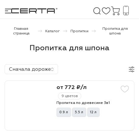
Главная
Пропитка для
Каталог
Пропитки
страница
шпона
е покрытия
Пропитка для шпона
дома и дачи
Сначала дороже
продукция
от 772 ₽/л
 бетону,
ичу
9 цветов
Пропитка по древесине 3в1
о металлу
0.9 л
5.5 л
12 л
итки по
холодного