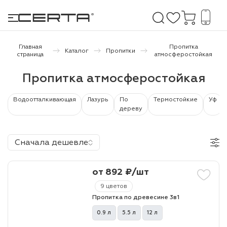
Главная
Пропитка
Каталог
Пропитки
страница
атмосферостойкая
е покрытия
Пропитка атмосферостойкая
дома и дачи
Водоотталкивающая
Лазурь
По
Термостойкие
Уф
дереву
продукция
Сначала дешевле
 бетону,
ичу
от 892 ₽/шт
о металлу
9 цветов
итки по
Пропитка по древесине 3в1
0.9 л
5.5 л
12 л
холодного