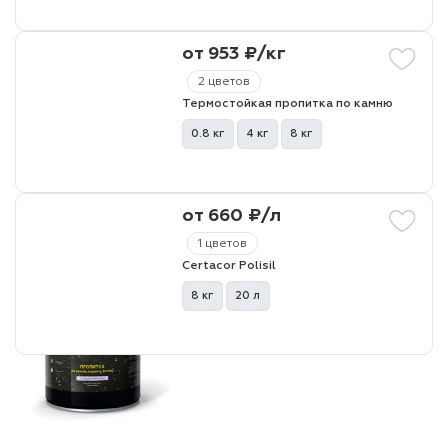
от 953 ₽/кг
лаки и эмали
2 цветов
Термостойкая пропитка по камню
0.8 кг
4 кг
8 кг
от 660 ₽/л
1 цветов
Certacor Polisil
8 кг
20 л