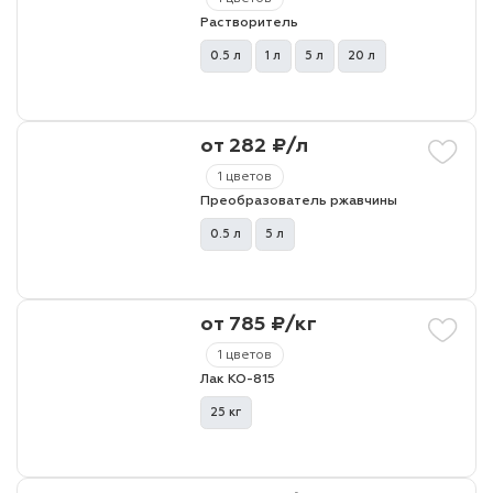
Растворитель
0.5 л
1 л
5 л
20 л
от 282 ₽/л
1 цветов
Преобразователь ржавчины
0.5 л
5 л
от 785 ₽/кг
1 цветов
Лак КО-815
25 кг