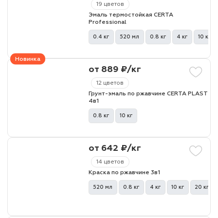
19 цветов
Эмаль термостойкая CERTA
Professional
лаки и эмали
0.4 кг
520 мл
0.8 кг
4 кг
10 кг
Новинка
от 889 ₽/кг
12 цветов
Грунт-эмаль по ржавчине CERTA PLAST
4в1
0.8 кг
10 кг
от 642 ₽/кг
14 цветов
Краска по ржавчине 3в1
520 мл
0.8 кг
4 кг
10 кг
20 кг