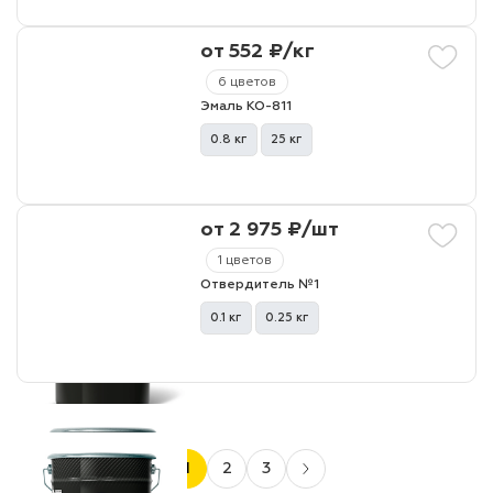
от 552 ₽/кг
6 цветов
Эмаль КО-811
0.8 кг
25 кг
от 2 975 ₽/шт
1 цветов
Отвердитель №1
0.1 кг
0.25 кг
1
2
3