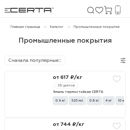
Главная страница
Каталог
Промышленные покрытия
Промышленные покрытия
е покрытия
дома и дачи
Сначала популярные
продукция
от 617 ₽/кг
 бетону,
38 цветов
ичу
Эмаль термостойкая CERTA
о металлу
0.4 кг
520 мл
0.8 кг
4 кг
10 кг
итки по
от 744 ₽/кг
холодного