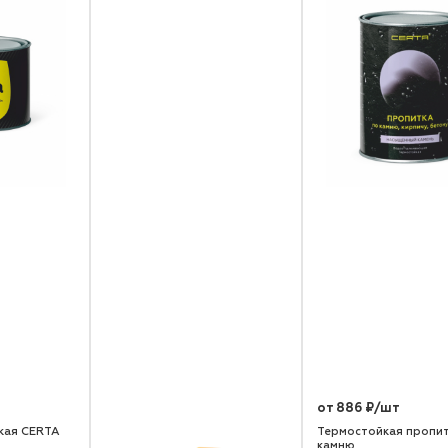
от 886 ₽/шт
кая CERTA
Термостойкая пропит
камню