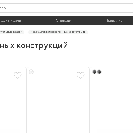
Цвет
Тара
 дома и дачи
О заводе
Прайс лист
ительные краски
Краска для железобетонных конструкций
ных конструкций