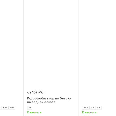
от 157 ₽/л
Гидрофобизатор по бетону
на водной основе
г
10 кг
25 кг
5 л
0.8 кг
4 кг
8 кг
В наличии
В наличии