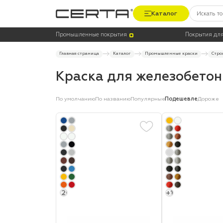
Каталог
Цена
Термостойкость, до °C
Промышленные покрытия
Покрытия для
Главная страница
Каталог
Промышленные краски
Стро
Краска для железобетон
По умолчанию
По названию
Популярные
Подешевле
Дороже
+20
+1