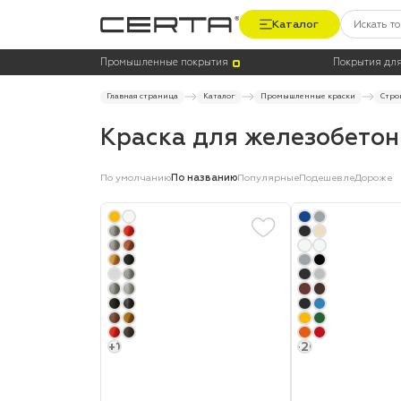
Каталог
Цена
Термостойкость, до °C
Промышленные покрытия
Покрытия для
Главная страница
Каталог
Промышленные краски
Стро
Краска для железобетон
По умолчанию
По названию
Популярные
Подешевле
Дороже
+1
+20