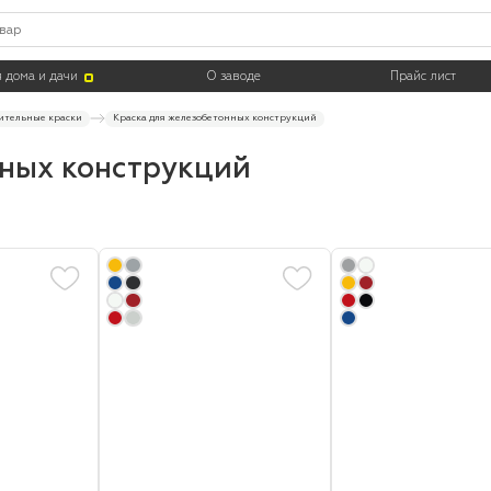
Цвет
Тара
 дома и дачи
О заводе
Прайс лист
ительные краски
Краска для железобетонных конструкций
ных конструкций