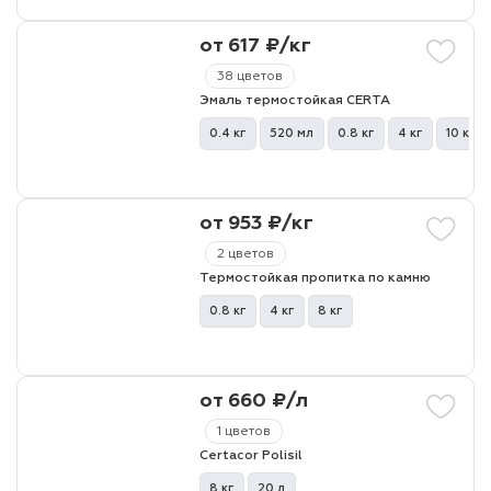
от 617 ₽/кг
лаки и эмали
38 цветов
Эмаль термостойкая CERTA
0.4 кг
520 мл
0.8 кг
4 кг
10 кг
от 953 ₽/кг
2 цветов
Термостойкая пропитка по камню
0.8 кг
4 кг
8 кг
от 660 ₽/л
1 цветов
Certacor Polisil
8 кг
20 л