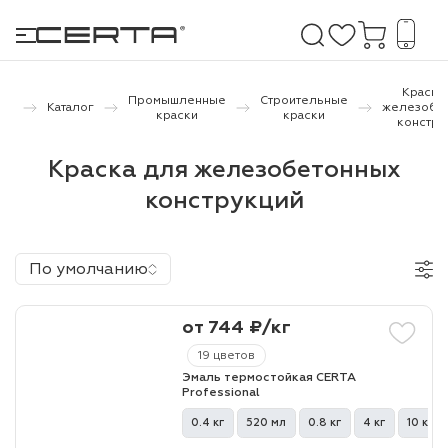
Краска
ая
Промышленные
Строительные
Каталог
железобе
ца
краски
краски
констру
е покрытия
Краска для железобетонных
конструкций
дома и дачи
продукция
По умолчанию
 бетону,
ичу
от 744 ₽/кг
о металлу
19 цветов
Эмаль термостойкая CERTA
итки по
Professional
0.4 кг
520 мл
0.8 кг
4 кг
10 кг
холодного