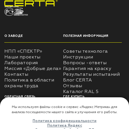
НПП «СПЕКТР» ЗАВОД ЛАКОКРАСОЧНЫХ МАТЕРИАЛОВ
О ЗАВОДЕ
ПОЛЕЗНАЯ ИНФОРМАЦИЯ
НПП «СПЕКТР»
Советы технолога
Наши проекты
Инструкции
Лаборатория
Вопросы -ответы
Миссия «Добрые дела»
Гарантия на краску
Контакты
Результаты испытаний
Политика в области
Блог CERTA
охраны труда
Отзывы
Каталог RAL 5
ОБРАТНАЯ СВЯЗЬ
ГДЕ КУПИТЬ
Использование
Доставка
информации
Оплата
Политика
Где купить
использования личных
данных
Карта сайта