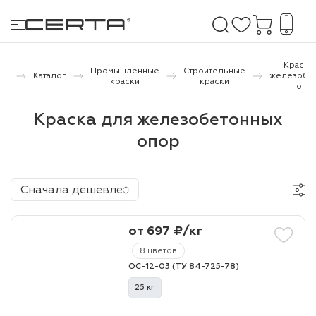
Краска
ая
Промышленные
Строительные
Каталог
железобе
ца
краски
краски
опо
е покрытия
Краска для железобетонных
опор
дома и дачи
продукция
Сначала дешевле
 бетону,
ичу
от 697 ₽/кг
о металлу
8 цветов
ОС-12-03 (ТУ 84-725-78)
итки по
25 кг
холодного