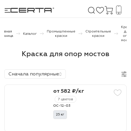
Крас
Главная
Промышленные
Строительные
для
Каталог
траница
краски
краски
опо
мост
е покрытия
Краска для опор мостов
дома и дачи
продукция
Сначала популярные
 бетону,
ичу
от 582 ₽/кг
7 цветов
о металлу
ОС-12-03
итки по
25 кг
холодного