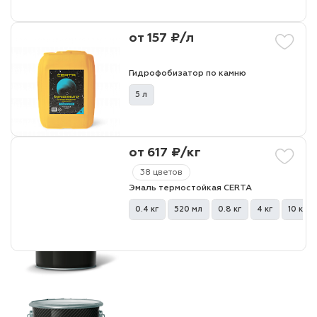
от 157 ₽/л
Гидрофобизатор по камню
5 л
от 617 ₽/кг
38 цветов
Эмаль термостойкая CERTA
0.4 кг
520 мл
0.8 кг
4 кг
10 кг