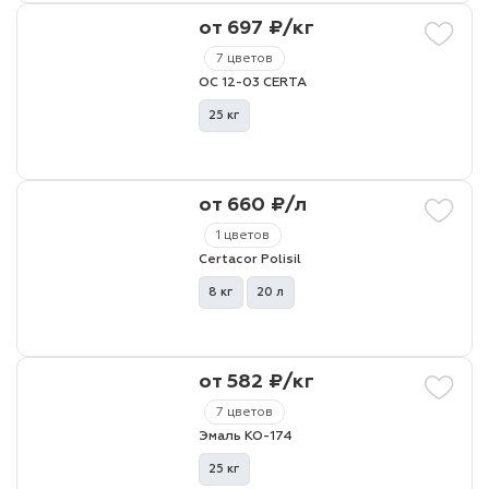
от 697 ₽/кг
лаки и эмали
7 цветов
ОС 12-03 CERTA
25 кг
от 660 ₽/л
1 цветов
Certacor Polisil
8 кг
20 л
от 582 ₽/кг
7 цветов
Эмаль КО-174
25 кг