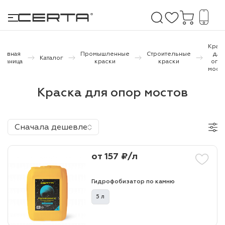
Крас
Главная
Промышленные
Строительные
для
Каталог
траница
краски
краски
опо
мост
е покрытия
Краска для опор мостов
дома и дачи
продукция
Сначала дешевле
 бетону,
ичу
от 157 ₽/л
о металлу
Гидрофобизатор по камню
итки по
5 л
холодного