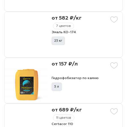
от 582 ₽/кг
7 цветов
Эмаль КО-174
25 кг
от 157 ₽/л
Гидрофобизатор по камню
5 л
от 689 ₽/кг
11 цветов
Certacor 110