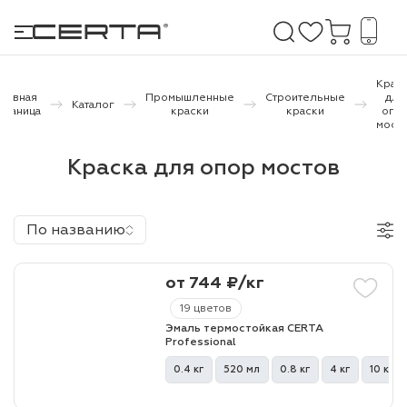
Крас
Главная
Промышленные
Строительные
для
Каталог
траница
краски
краски
опо
мост
е покрытия
Краска для опор мостов
дома и дачи
продукция
По названию
 бетону,
ичу
от 744 ₽/кг
19 цветов
о металлу
Эмаль термостойкая CERTA
Professional
итки по
0.4 кг
520 мл
0.8 кг
4 кг
10 кг
холодного