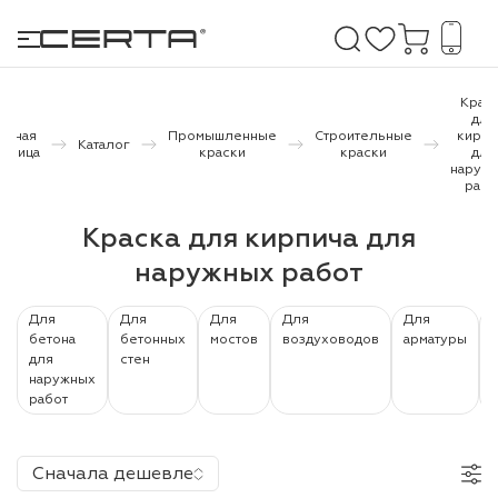
Крас
для
авная
Промышленные
Строительные
кирпи
Каталог
раница
краски
краски
для
е покрытия
наруж
рабо
дома и дачи
Краска для кирпича для
наружных работ
продукция
 бетону,
Для
Для
Для
Для
Для
бетона
бетонных
мостов
воздуховодов
арматуры
ичу
для
стен
наружных
о металлу
работ
итки по
Сначала дешевле
холодного