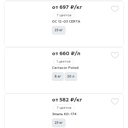
от 697 ₽/кг
лаки и эмали
7 цветов
ОС 12-03 CERTA
25 кг
от 660 ₽/л
1 цветов
Certacor Polisil
8 кг
20 л
от 582 ₽/кг
7 цветов
Эмаль КО-174
25 кг