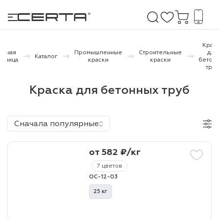
Крас
лавная
Промышленные
Строительные
для
Каталог
раница
краски
краски
бетон
тру
е покрытия
Краска для бетонных труб
дома и дачи
продукция
Сначала популярные
 бетону,
ичу
от 582 ₽/кг
7 цветов
о металлу
ОС-12-03
итки по
25 кг
холодного