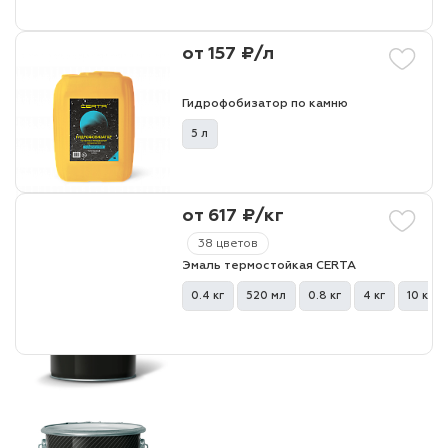
от 157 ₽/л
Гидрофобизатор по камню
5 л
от 617 ₽/кг
38 цветов
Эмаль термостойкая CERTA
0.4 кг
520 мл
0.8 кг
4 кг
10 кг