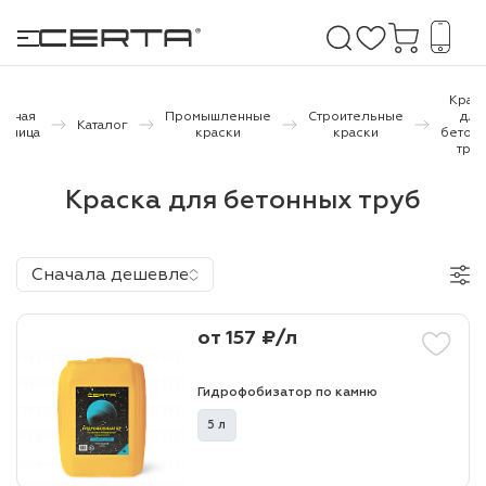
Крас
лавная
Промышленные
Строительные
для
Каталог
раница
краски
краски
бетон
тру
е покрытия
Краска для бетонных труб
дома и дачи
продукция
Сначала дешевле
 бетону,
ичу
от 157 ₽/л
о металлу
Гидрофобизатор по камню
итки по
5 л
холодного