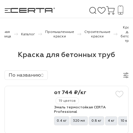
Крас
лавная
Промышленные
Строительные
для
Каталог
раница
краски
краски
бетон
тру
е покрытия
Краска для бетонных труб
дома и дачи
продукция
По названию
 бетону,
ичу
от 744 ₽/кг
19 цветов
о металлу
Эмаль термостойкая CERTA
Professional
итки по
0.4 кг
520 мл
0.8 кг
4 кг
10 кг
холодного