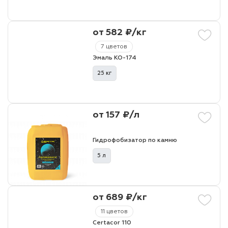
от 582 ₽/кг
7 цветов
Эмаль КО-174
25 кг
от 157 ₽/л
Гидрофобизатор по камню
5 л
от 689 ₽/кг
11 цветов
Certacor 110