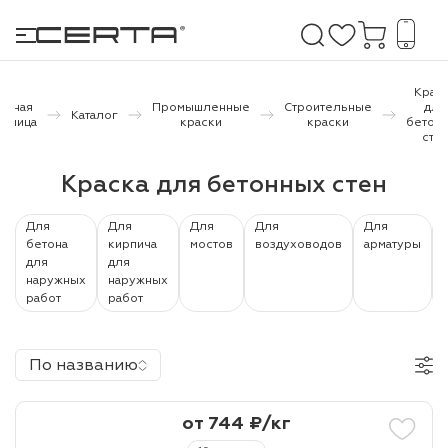
Крас
лавная
Промышленные
Строительные
для
Каталог
раница
краски
краски
бетон
сте
е покрытия
Краска для бетонных стен
дома и дачи
Для
Для
Для
Для
Для
продукция
бетона
кирпича
мостов
воздуховодов
арматуры
для
для
 бетону,
наружных
наружных
работ
работ
ичу
о металлу
По названию
итки по
от 744 ₽/кг
холодного