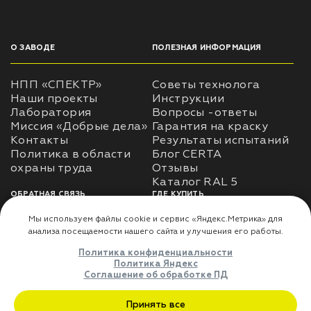
О ЗАВОДЕ
ПОЛЕЗНАЯ ИНФОРМАЦИЯ
НПП «СПЕКТР»
Советы технолога
Наши проекты
Инструкции
Лаборатория
Вопросы -ответы
Миссия «Добрые дела»
Гарантия на краску
Контакты
Результаты испытаний
Политика в области
Блог CERTA
охраны труда
Отзывы
Каталог RAL 5
ОБРАТНАЯ СВЯЗЬ
ГДЕ КУПИТЬ
Использование
Доставка
информации
Оплата
Политика
Где купить
использования личных
данных
Карта сайта
Реквизиты
Оферта
ДЛЯ ПАРТНЁРОВ