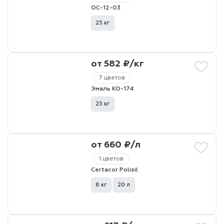
ОС-12-03
25 кг
от 582 ₽/кг
7 цветов
Эмаль КО-174
25 кг
от 660 ₽/л
1 цветов
Certacor Polisil
8 кг
20 л