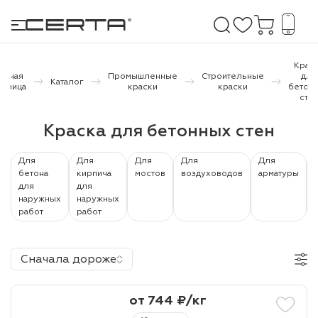
Крас
лавная
Промышленные
Строительные
для
Каталог
раница
краски
краски
бетон
сте
е покрытия
Краска для бетонных стен
дома и дачи
Для
Для
Для
Для
Для
продукция
бетона
кирпича
мостов
воздуховодов
арматуры
для
для
 бетону,
наружных
наружных
работ
работ
ичу
о металлу
Сначала дороже
итки по
от 744 ₽/кг
холодного