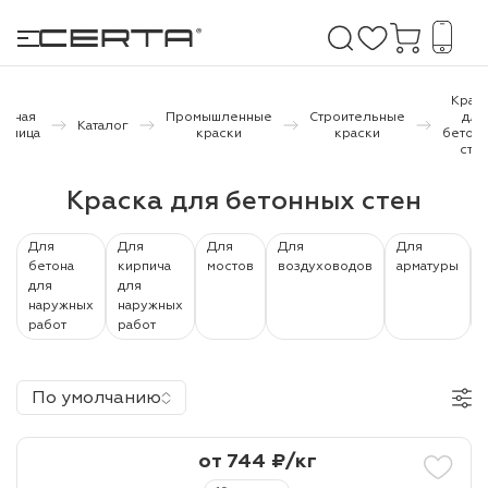
Крас
лавная
Промышленные
Строительные
для
Каталог
раница
краски
краски
бетон
сте
е покрытия
Краска для бетонных стен
дома и дачи
Для
Для
Для
Для
Для
продукция
бетона
кирпича
мостов
воздуховодов
арматуры
для
для
 бетону,
наружных
наружных
работ
работ
ичу
о металлу
По умолчанию
итки по
от 744 ₽/кг
холодного