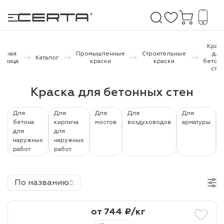
Крас
лавная
Промышленные
Строительные
для
Каталог
раница
краски
краски
бетон
сте
е покрытия
Краска для бетонных стен
дома и дачи
Для
Для
Для
Для
Для
продукция
бетона
кирпича
мостов
воздуховодов
арматуры
для
для
 бетону,
наружных
наружных
работ
работ
ичу
о металлу
По названию
итки по
от 744 ₽/кг
холодного