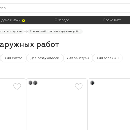
Цвет
Тара
 дома и дачи
О заводе
Прайс лист
ительные краски
Краска для бетона для наружных работ
наружных работ
Для мостов
Для воздуховодов
Для арматуры
Для опор ЛЭП