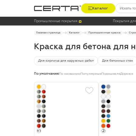
Каталог
Цена
Термостойкость, до °C
Промышленные покрытия
Покрытия для
Главная страница
Каталог
Промышленные краски
Стро
Краска для бетона для 
Для кирпича для наружных работ
Для бетонных стен
По умолчанию
По названию
Популярные
Подешевле
Дороже
+1
+20