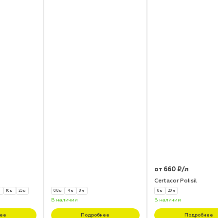
от 660 ₽/л
Certacor Polisil
г
10 кг
25 кг
0.8 кг
4 кг
8 кг
8 кг
20 л
В наличии
В наличии
ее
Подробнее
Подробнее