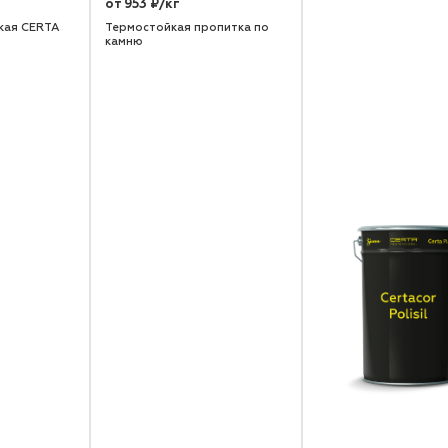
от 953 ₽/кг
кая CERTA
Термостойкая пропитка по
камню