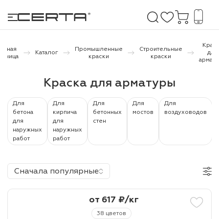
Крас
лавная
Промышленные
Строительные
Каталог
для
раница
краски
краски
армат
е покрытия
Краска для арматуры
дома и дачи
Для
Для
Для
Для
Для
бетона
кирпича
бетонных
мостов
воздуховодов
продукция
для
для
стен
наружных
наружных
 бетону,
работ
работ
ичу
о металлу
Сначала популярные
итки по
от 617 ₽/кг
холодного
38 цветов