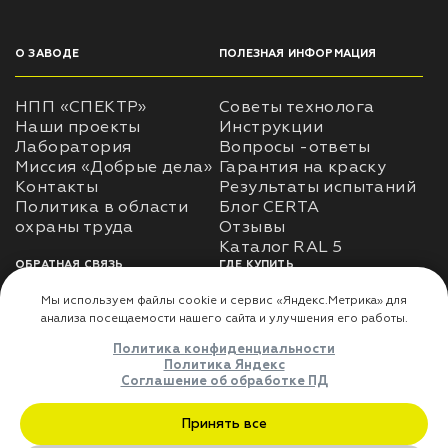
О ЗАВОДЕ
ПОЛЕЗНАЯ ИНФОРМАЦИЯ
НПП «СПЕКТР»
Советы технолога
Наши проекты
Инструкции
Лаборатория
Вопросы -ответы
Миссия «Добрые дела»
Гарантия на краску
Контакты
Результаты испытаний
Политика в области
Блог CERTA
охраны труда
Отзывы
Каталог RAL 5
ОБРАТНАЯ СВЯЗЬ
ГДЕ КУПИТЬ
Использование
Доставка
информации
Оплата
Политика
Где купить
использования личных
данных
Карта сайта
Реквизиты
Оферта
ДЛЯ ПАРТНЁРОВ