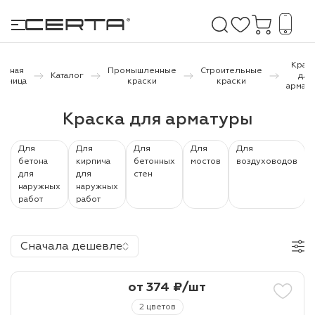
Крас
лавная
Промышленные
Строительные
Каталог
для
раница
краски
краски
армат
е покрытия
Краска для арматуры
дома и дачи
Для
Для
Для
Для
Для
бетона
кирпича
бетонных
мостов
воздуховодов
продукция
для
для
стен
наружных
наружных
 бетону,
работ
работ
ичу
о металлу
Сначала дешевле
итки по
от 374 ₽/шт
холодного
2 цветов