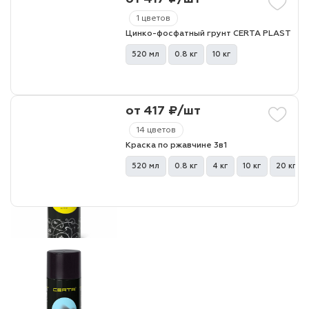
1 цветов
Цинко-фосфатный грунт CERTA PLAST
520 мл
0.8 кг
10 кг
от 417 ₽/шт
14 цветов
Краска по ржавчине 3в1
520 мл
0.8 кг
4 кг
10 кг
20 кг