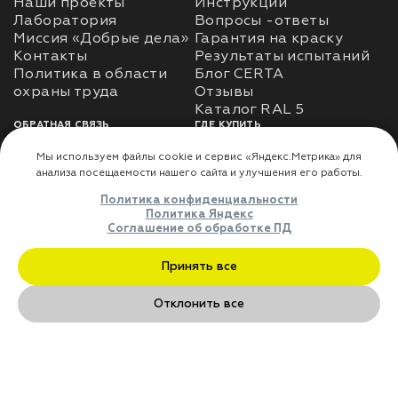
Наши проекты
Инструкции
Лаборатория
Вопросы -ответы
Миссия «Добрые дела»
Гарантия на краску
Контакты
Результаты испытаний
Политика в области
Блог CERTA
охраны труда
Отзывы
Каталог RAL 5
ОБРАТНАЯ СВЯЗЬ
ГДЕ КУПИТЬ
Использование
Доставка
информации
Оплата
Политика
Где купить
использования личных
данных
Карта сайта
Реквизиты
Оферта
ДЛЯ ПАРТНЁРОВ
Преимущества
сотрудничества