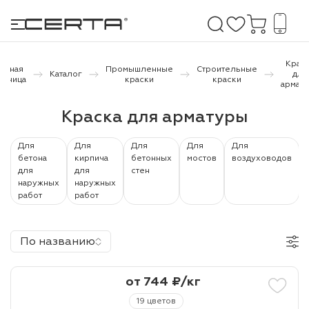
Крас
лавная
Промышленные
Строительные
Каталог
для
раница
краски
краски
армат
е покрытия
Краска для арматуры
дома и дачи
Для
Для
Для
Для
Для
бетона
кирпича
бетонных
мостов
воздуховодов
продукция
для
для
стен
наружных
наружных
 бетону,
работ
работ
ичу
о металлу
По названию
итки по
от 744 ₽/кг
холодного
19 цветов