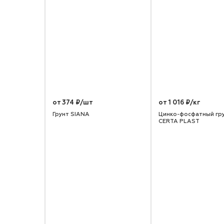
от 374 ₽/шт
от 1 016 ₽/кг
Грунт SIANA
Цинко-фосфатный гр
CERTA PLAST