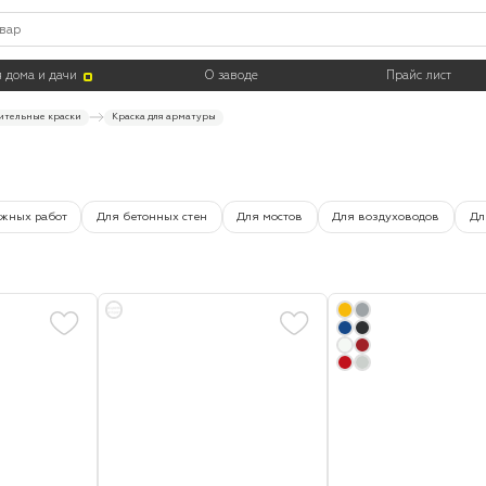
Цвет
Тара
 дома и дачи
О заводе
Прайс лист
ительные краски
Краска для арматуры
ужных работ
Для бетонных стен
Для мостов
Для воздуховодов
Дл