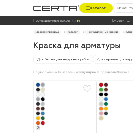
Каталог
Цена
Термостойкость, до °C
Промышленные покрытия
Покрытия для
Главная страница
Каталог
Промышленные краски
Стро
Краска для арматуры
Для бетона для наружных работ
Для кирпича для нар
По умолчанию
По названию
Популярные
Подешевле
Дороже
+20