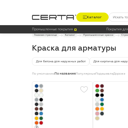
Каталог
Цена
Термостойкость, до °C
Промышленные покрытия
Покрытия для
Главная страница
Каталог
Промышленные краски
Стро
Краска для арматуры
Для бетона для наружных работ
Для кирпича для нар
По умолчанию
По названию
Популярные
Подешевле
Дороже
+20