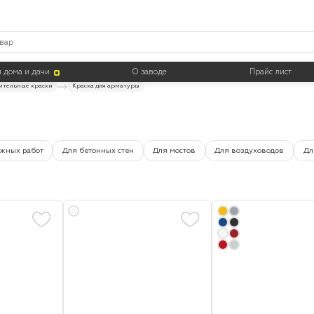
Цвет
Тара
 дома и дачи
О заводе
Прайс лист
ительные краски
Краска для арматуры
ужных работ
Для бетонных стен
Для мостов
Для воздуховодов
Дл