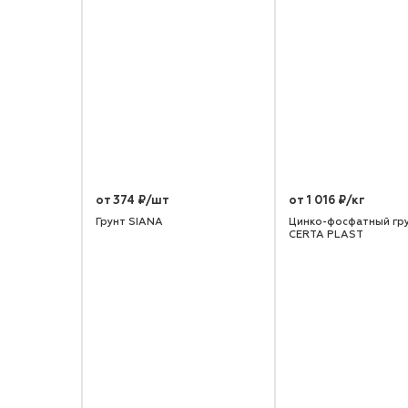
от 374 ₽/шт
от 1 016 ₽/кг
Грунт SIANA
Цинко-фосфатный гр
CERTA PLAST