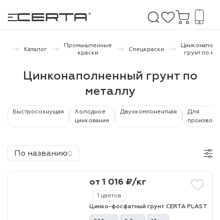
ая
Промышленные
Цинконапол
Каталог
Спецкраски
ица
краски
грунт по ме
е покрытия
Цинконаполненный грунт по
металлу
дома и дачи
Быстросохнущая
Холодное
Двухкомпонентная
Для
продукция
цинкование
производс
 бетону,
ичу
По названию
о металлу
от 1 016 ₽/кг
итки по
1 цветов
Цинко-фосфатный грунт CERTA PLAST
холодного