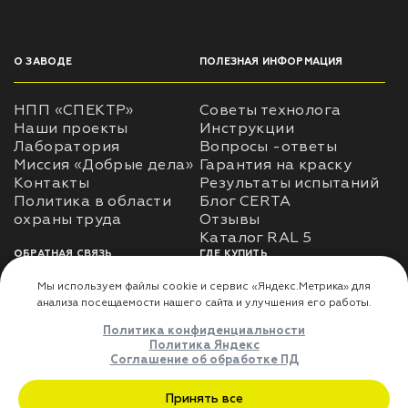
О ЗАВОДЕ
ПОЛЕЗНАЯ ИНФОРМАЦИЯ
НПП «СПЕКТР»
Советы технолога
Наши проекты
Инструкции
Лаборатория
Вопросы -ответы
Миссия «Добрые дела»
Гарантия на краску
Контакты
Результаты испытаний
Политика в области
Блог CERTA
охраны труда
Отзывы
Каталог RAL 5
ОБРАТНАЯ СВЯЗЬ
ГДЕ КУПИТЬ
Использование
Доставка
информации
Оплата
Политика
Где купить
использования личных
данных
Карта сайта
Реквизиты
Оферта
ДЛЯ ПАРТНЁРОВ