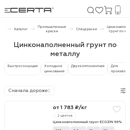
ая
Промышленные
Цинконапол
Каталог
Спецкраски
ица
краски
грунт по ме
е покрытия
Цинконаполненный грунт по
металлу
дома и дачи
Быстросохнущая
Холодное
Двухкомпонентная
Для
продукция
цинкование
производс
 бетону,
ичу
Сначала дороже
о металлу
от 1 783 ₽/кг
итки по
2 цветов
Цинконаполненный грунт ECOZIN 96%
холодного