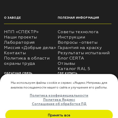
О ЗАВОДЕ
ПОЛЕЗНАЯ ИНФОРМАЦИЯ
НПП «СПЕКТР»
Советы технолога
Наши проекты
Инструкции
Лаборатория
Вопросы -ответы
Миссия «Добрые дела»
Гарантия на краску
Контакты
Результаты испытаний
Политика в области
Блог CERTA
охраны труда
Отзывы
Каталог RAL 5
ОБРАТНАЯ СВЯЗЬ
ГДЕ КУПИТЬ
Использование
Доставка
информации
Оплата
Политика
Где купить
использования личных
данных
Карта сайта
Реквизиты
Оферта
ДЛЯ ПАРТНЁРОВ