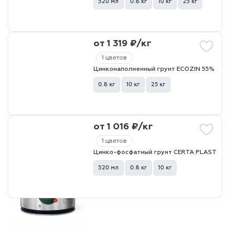
520 мл
0.8 кг
10 кг
25 кг
лаки и эмали
от 1 319 ₽/кг
1 цветов
Цинконаполненный грунт ECOZIN 55%
0.8 кг
10 кг
25 кг
от 1 016 ₽/кг
1 цветов
Цинко-фосфатный грунт CERTA PLAST
520 мл
0.8 кг
10 кг