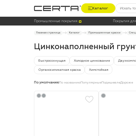
Каталог
Цена
Термостойкость, до °C
Промышленные покрытия
Покрытия для
Главная страница
Каталог
Промышленные краски
Спец
Цинконаполненный грун
Быстросохнущая
Холодное цинкование
Двухкомп
Органосиликатная краска
Химстойкая
По умолчанию
По названию
Популярные
Подешевле
Дороже