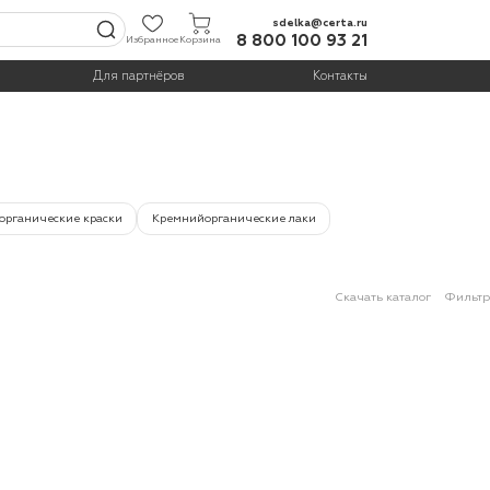
sdelka@certa.ru
8 800 100 93 21
Избранное
Корзина
Для партнёров
Контакты
органические краски
Кремнийорганические лаки
Скачать каталог
Фильтр