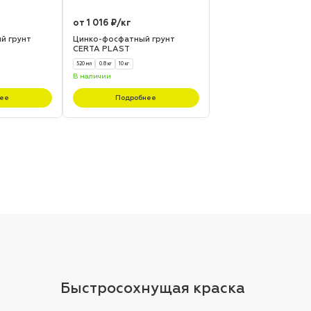
от 1 016 ₽/кг
й грунт
Цинко-фосфатный грунт
CERTA PLAST
520 мл
0.8 кг
10 кг
В наличии
ее
Подробнее
Быстросохнущая краска