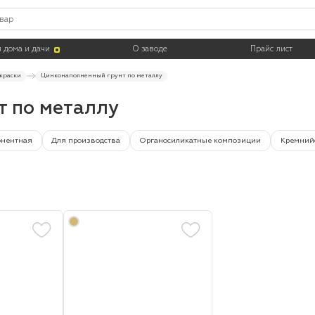
Цвет
Тара
 дома и дачи
О заводе
Прайс лист
краски
Цинконаполненный грунт по металлу
т по металлу
онентная
Для производства
Органосиликатные композиции
Кремний