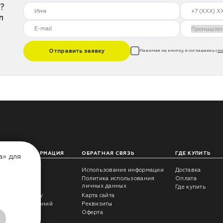
?
л
Отправить заявку
Нажимая на кнопку, я соглашаюсь с
по
ЛЕЗНАЯ ИНФОРМАЦИЯ
ОБРАТНАЯ СВЯЗЬ
ГДЕ КУПИТЬ
а» для
еты технолога
Использование информации
Доставка
трукции
Политика использования
Оплата
личных данных
росы -ответы
Где купить
антия на краску
Карта сайта
ультаты испытаний
Реквизиты
г CERTA
Оферта
ывы