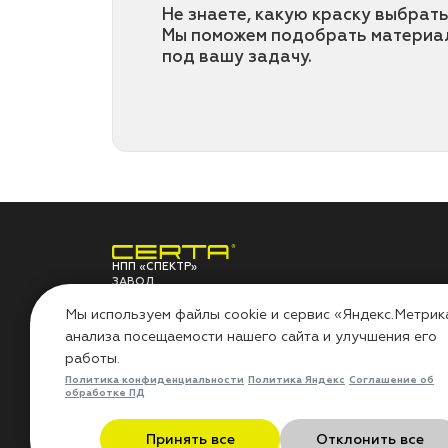
Не знаете, какую краску выбрать
Мы поможем подобрать материа
под вашу задачу.
НПП «СПЕКТР»
ЗАВОД
ЛАКОКРАСОЧНЫХ
О ЗАВОДЕ
ПО
МАТЕРИАЛОВ
Мы используем файлы cookie и сервис «Яндекс.Метрик
анализа посещаемости нашего сайта и улучшения его
НПП «СПЕКТР»
Сов
работы.
Наши проекты
Инс
Лаборатория
Воп
Политика конфиденциальности
Политика Яндекс
Соглашение об
Миссия «Добрые дела»
Гар
обработке ПД
Контакты
Рез
Политика в области охраны
Бло
Принять все
Отклонить все
труда
Отз