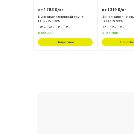
от 1 783 ₽/кг
от 1 319 ₽/кг
Цинконаполненный грунт
Цинконаполненны
ECOZIN 96%
ECOZIN 55%
520 мл
0.8 кг
10 кг
25 кг
0.8 кг
10 кг
25 кг
В наличии
В наличии
Подробнее
Подробн