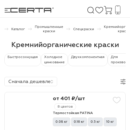
я
Промышленные
Кремнийорган
Каталог
Спецкраски
а
краски
краски
е покрытия
Кремнийорганические краски
дома и дачи
Быстросохнущая
Холодное
Двухкомпонентная
Для
цинкование
производс
продукция
Сначала дешевле
 бетону,
ичу
от 401 ₽/шт
о металлу
8 цветов
итки по
Термостойкая PATINA
0.08 кг
0.16 кг
0.5 кг
10 кг
холодного