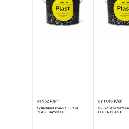
от 962 ₽/кг
от 1 016 ₽/кг
Кузнечная краска CERTA
Цинко-фосфатный
PLAST матовая
CERTA PLAST