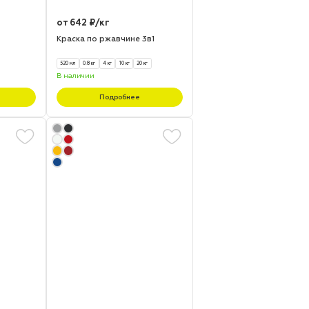
от 642 ₽/кг
Краска по ржавчине 3в1
520 мл
0.8 кг
4 кг
10 кг
20 кг
В наличии
Подробнее