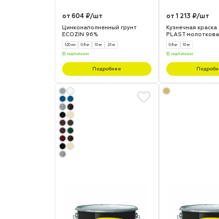
от 604 ₽/шт
от 1 213 ₽/шт
Цинконаполненный грунт
Кузнечная краска
ECOZIN 96%
PLAST молоткова
520 мл
0.8 кг
10 кг
25 кг
0.8 кг
10 кг
В наличии
В наличии
Подробнее
Подробн