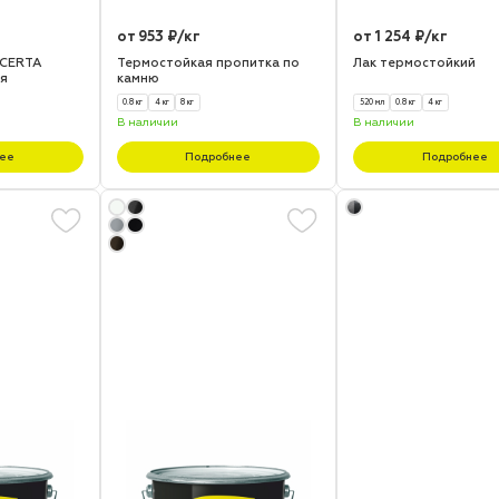
от 953 ₽/кг
от 1 254 ₽/кг
 CERTA
Термостойкая пропитка по
Лак термостойкий
я
камню
0.8 кг
4 кг
8 кг
520 мл
0.8 кг
4 кг
В наличии
В наличии
ее
Подробнее
Подробнее