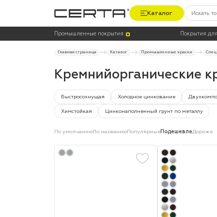
Каталог
Цена
Термостойкость, до °C
Промышленные покрытия
Покрытия для
Главная страница
Каталог
Промышленные краски
Спец
Кремнийорганические к
Быстросохнущая
Холодное цинкование
Двухкомп
Химстойкая
Цинконаполненный грунт по металлу
По умолчанию
По названию
Популярные
Подешевле
Дороже