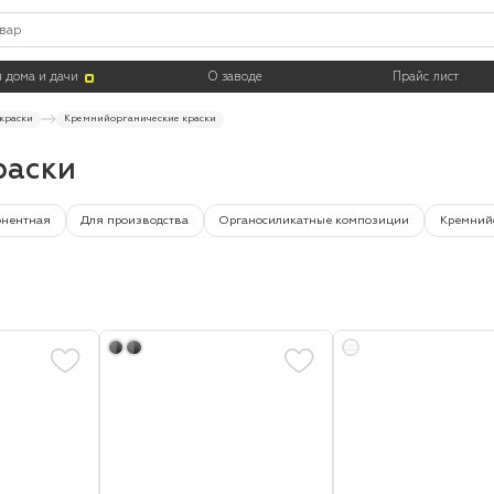
Цвет
Тара
 дома и дачи
О заводе
Прайс лист
краски
Кремнийорганические краски
раски
онентная
Для производства
Органосиликатные композиции
Кремний