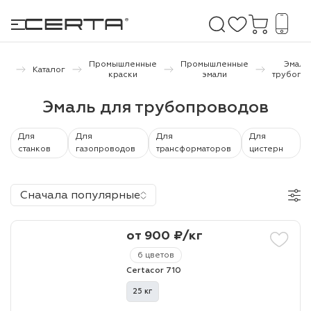
ая
Промышленные
Промышленные
Эмаль
Каталог
ца
краски
эмали
трубопр
е покрытия
Эмаль для трубопроводов
дома и дачи
Для
Для
Для
Для
станков
газопроводов
трансформаторов
цистерн
продукция
Сначала популярные
 бетону,
ичу
от 900 ₽/кг
о металлу
6 цветов
итки по
Certacor 710
25 кг
холодного