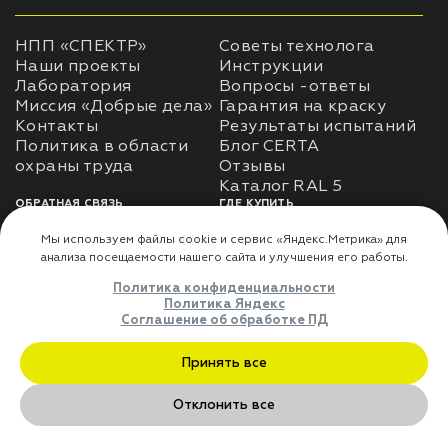
НПП «СПЕКТР»
Советы технолога
Наши проекты
Инструкции
Лаборатория
Вопросы -ответы
Миссия «Добрые дела»
Гарантия на краску
Контакты
Результаты испытаний
Политика в области
Блог CERTA
охраны труда
Отзывы
Каталог RAL 5
ОБРАТНАЯ СВЯЗЬ
ГДЕ КУПИТЬ
Использование
Доставка
информации
Оплата
Политика
Где купить
использования личных
данных
Карта сайта
Реквизиты
Оферта
ДЛЯ ПАРТНЁРОВ
Преимущества
сотрудничества