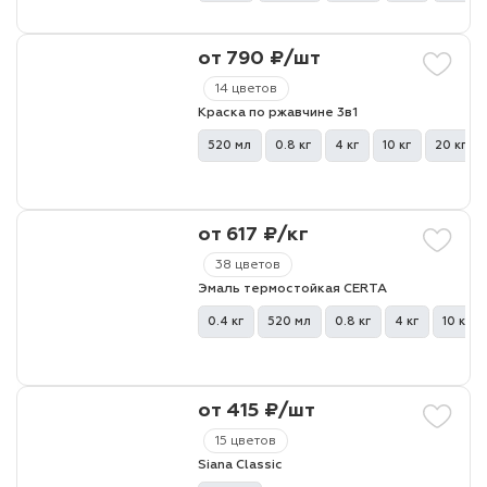
от 790 ₽/шт
лаки и эмали
14 цветов
Краска по ржавчине 3в1
520 мл
0.8 кг
4 кг
10 кг
20 кг
от 617 ₽/кг
38 цветов
Эмаль термостойкая CERTA
0.4 кг
520 мл
0.8 кг
4 кг
10 кг
от 415 ₽/шт
15 цветов
Siana Classic