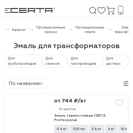
я
Промышленные
Промышленные
Эмаль
Каталог
ца
краски
эмали
трансфор
е покрытия
Эмаль для трансформаторов
дома и дачи
Для
Для
Для
Для
трубопроводов
станков
газопроводов
цистерн
продукция
По названию
 бетону,
ичу
от 744 ₽/кг
о металлу
19 цветов
итки по
Эмаль термостойкая CERTA
Professional
холодного
0.4 кг
520 мл
0.8 кг
4 кг
10 кг