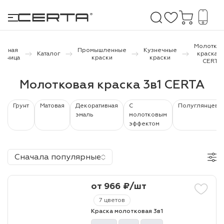
Молотков
лавная
Промышленные
Кузнечные
Каталог
краска 3
раница
краски
краски
CERTA
е покрытия
Молотковая краска 3в1 CERTA
дома и дачи
Грунт
Матовая
Декоративная
С
Полуглянцева
эмаль
молотковым
продукция
эффектом
 бетону,
ичу
Сначала популярные
о металлу
от 966 ₽/шт
итки по
7 цветов
Краска молотковая 3в1
холодного