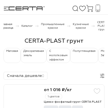
CERTA-
Главная
Промышленные
Кузнечные
Каталог
PLAST
страница
краски
краски
грунт
е покрытия
CERTA-PLAST грунт
дома и дачи
Матовая
Декоративная
С
Полуглянцевая
Моло
эмаль
молотковым
3в1
продукция
эффектом
 бетону,
ичу
Сначала дешевле
о металлу
от 1 016 ₽/кг
итки по
1 цветов
Цинко-фосфатный грунт CERTA PLAST
холодного