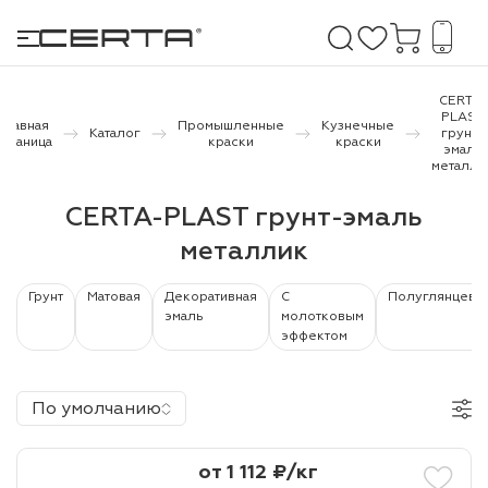
CERTA-
PLAST
Главная
Промышленные
Кузнечные
Каталог
грунт-
страница
краски
краски
эмаль
е покрытия
металли
CERTA-PLAST грунт-эмаль
дома и дачи
металлик
продукция
Грунт
Матовая
Декоративная
С
Полуглянцева
 бетону,
эмаль
молотковым
ичу
эффектом
о металлу
По умолчанию
итки по
от 1 112 ₽/кг
холодного