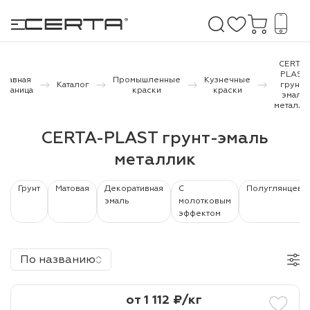
CERTA-
PLAST
Главная
Промышленные
Кузнечные
Каталог
грунт-
страница
краски
краски
эмаль
е покрытия
металли
CERTA-PLAST грунт-эмаль
дома и дачи
металлик
продукция
Грунт
Матовая
Декоративная
С
Полуглянцева
 бетону,
эмаль
молотковым
ичу
эффектом
о металлу
По названию
итки по
от 1 112 ₽/кг
холодного