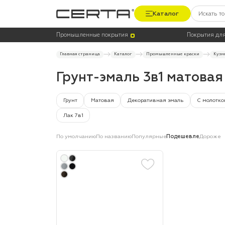
Каталог
Цена
Цвет
Промышленные покрытия
Покрытия для
Главная страница
Каталог
Промышленные краски
Кузн
Грунт-эмаль 3в1 матова
Грунт
Матовая
Декоративная эмаль
С молотко
Лак 7в1
По умолчанию
По названию
Популярные
Подешевле
Дороже