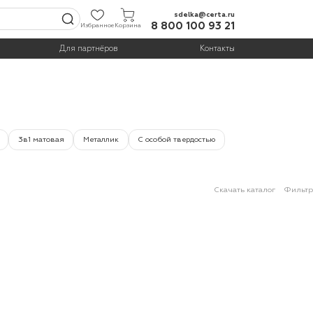
sdelka@certa.ru
8 800 100 93 21
Избранное
Корзина
Для партнёров
Контакты
3в1 матовая
Металлик
С особой твердостью
Скачать каталог
Фильтр