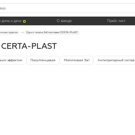
Тара
 дома и дачи
О заводе
Прайс лист
ечные краски
Грунт-эмаль 3в1 матовая CERTA-PLAST
я CERTA-PLAST
вым эффектом
Полуглянцевая
Молотковая 3в1
Антипригарный состав