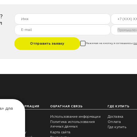
?
л
Отправить заявку
Нажимая на кнопку, я соглашаюсь с
по
ЛЕЗНАЯ ИНФОРМАЦИЯ
ОБРАТНАЯ СВЯЗЬ
ГДЕ КУПИТЬ
а» для
еты технолога
Использование информации
Доставка
трукции
Политика использования
Оплата
личных данных
росы -ответы
Где купить
антия на краску
Карта сайта