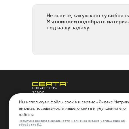
Не знаете, какую краску выбрать
Мы поможем подобрать материа
под вашу задачу.
НПП «СПЕКТР»
ЗАВОД
ЛАКОКРАСОЧНЫХ
О ЗАВОДЕ
ПО
МАТЕРИАЛОВ
Мы используем файлы cookie и сервис «Яндекс.Метрик
анализа посещаемости нашего сайта и улучшения его
НПП «СПЕКТР»
Сов
работы.
Наши проекты
Инс
Лаборатория
Воп
Политика конфиденциальности
Политика Яндекс
Соглашение об
Миссия «Добрые дела»
Гар
обработке ПД