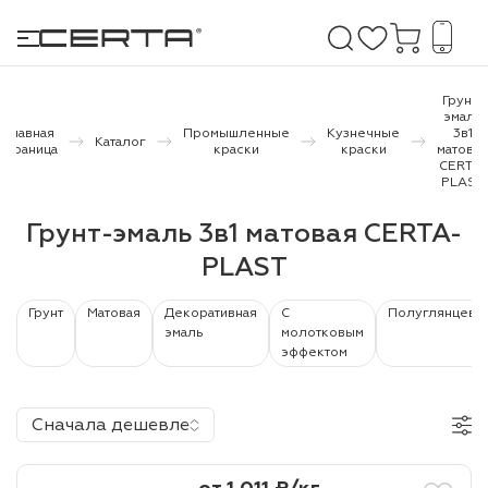
Грунт-
эмаль
Главная
Промышленные
Кузнечные
3в1
Каталог
страница
краски
краски
матовая
е покрытия
CERTA-
PLAST
дома и дачи
Грунт-эмаль 3в1 матовая CERTA-
PLAST
продукция
 бетону,
Грунт
Матовая
Декоративная
С
Полуглянцева
эмаль
молотковым
ичу
эффектом
о металлу
итки по
Сначала дешевле
холодного