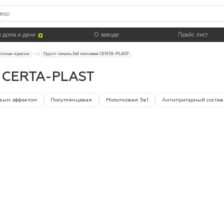
Тара
 дома и дачи
О заводе
Прайс лист
ечные краски
Грунт-эмаль 3в1 матовая CERTA-PLAST
я CERTA-PLAST
вым эффектом
Полуглянцевая
Молотковая 3в1
Антипригарный состав