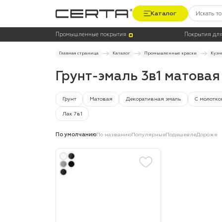
Каталог
Цена
Цвет
Промышленные покрытия
Покрытия для
Главная страница
Каталог
Промышленные краски
Кузн
Грунт-эмаль 3в1 матова
Грунт
Матовая
Декоративная эмаль
С молотко
Лак 7в1
По умолчанию
По названию
Популярные
Подешевле
Дороже