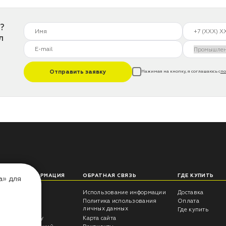
?
л
Отправить заявку
Нажимая на кнопку, я соглашаюсь с
по
ЛЕЗНАЯ ИНФОРМАЦИЯ
ОБРАТНАЯ СВЯЗЬ
ГДЕ КУПИТЬ
а» для
еты технолога
Использование информации
Доставка
трукции
Политика использования
Оплата
личных данных
росы -ответы
Где купить
антия на краску
Карта сайта