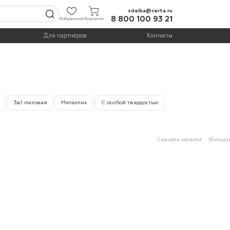
sdelka@certa.ru
8 800 100 93 21
Избранное
Корзина
Для партнёров
Контакты
3в1 матовая
Металлик
С особой твердостью
Скачать каталог
Фильтр