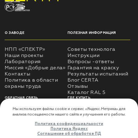
НПП «СПЕКТР» ЗАВОД ЛАКОКРАСОЧНЫХ МАТЕРИАЛОВ
О ЗАВОДЕ
ПОЛЕЗНАЯ ИНФОРМАЦИЯ
НПП «СПЕКТР»
Советы технолога
Наши проекты
Инструкции
Лаборатория
Вопросы -ответы
Миссия «Добрые дела»
Гарантия на краску
Контакты
Результаты испытаний
Политика в области
Блог CERTA
охраны труда
Отзывы
Каталог RAL 5
ОБРАТНАЯ СВЯЗЬ
ГДЕ КУПИТЬ
Использование
Доставка
информации
Оплата
Политика
Где купить
использования личных
данных
Карта сайта
Реквизиты