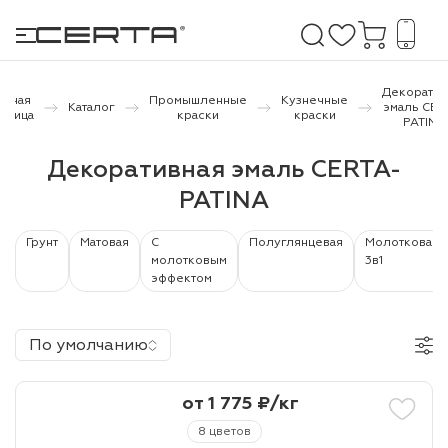
Декоратив
авная
Промышленные
Кузнечные
Каталог
эмаль CER
раница
краски
краски
PATINA
е покрытия
Декоративная эмаль CERTA-
PATINA
дома и дачи
продукция
Грунт
Матовая
С
Полуглянцевая
Молотковая
молотковым
3в1
эффектом
 бетону,
ичу
По умолчанию
о металлу
итки по
от 1 775 ₽/кг
8 цветов
холодного