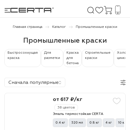
Главная страница
Каталог
Промышленные краски
Промышленные краски
е покрытия
Быстросохнущая
Для
Краска
Строительные
Холод
дома и дачи
краска
разметки
для
краски
цинков
бетона
продукция
 бетону,
Сначала популярные
ичу
от 617 ₽/кг
о металлу
38 цветов
итки по
Эмаль термостойкая CERTA
0.4 кг
520 мл
0.8 кг
4 кг
10 кг
холодного