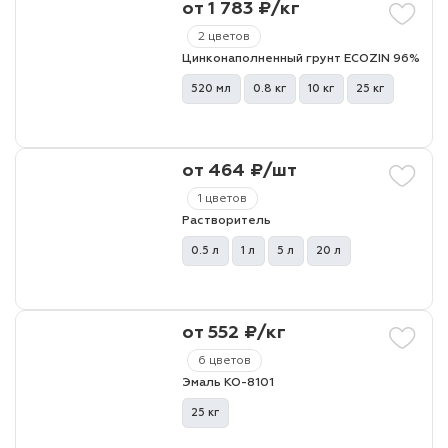
от 1 783 ₽/кг
2 цветов
Цинконаполненный грунт ECOZIN 96%
520 мл
0.8 кг
10 кг
25 кг
от 464 ₽/шт
1 цветов
Растворитель
0.5 л
1 л
5 л
20 л
от 552 ₽/кг
6 цветов
Эмаль КО-8101
25 кг