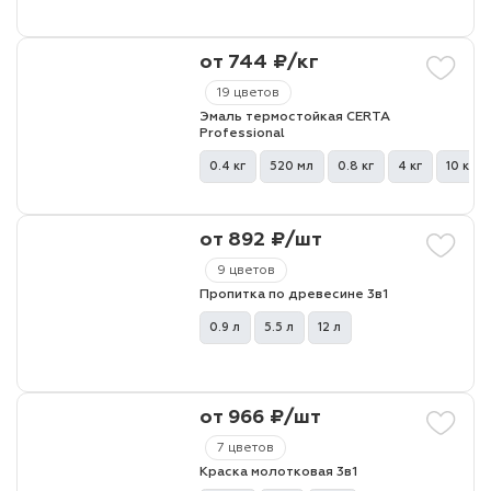
лаки и эмали
от 744 ₽/кг
19 цветов
Эмаль термостойкая CERTA
Professional
0.4 кг
520 мл
0.8 кг
4 кг
10 кг
от 892 ₽/шт
9 цветов
Пропитка по древесине 3в1
0.9 л
5.5 л
12 л
от 966 ₽/шт
7 цветов
Краска молотковая 3в1