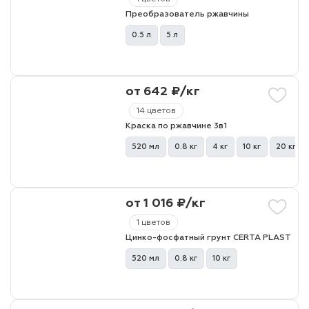
Преобразователь ржавчины
0.5 л
5 л
от 642 ₽/кг
14 цветов
Краска по ржавчине 3в1
520 мл
0.8 кг
4 кг
10 кг
20 кг
от 1 016 ₽/кг
1 цветов
Цинко-фосфатный грунт CERTA PLAST
520 мл
0.8 кг
10 кг