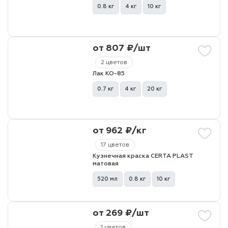
0.8 кг
4 кг
10 кг
от 807 ₽/шт
2 цветов
Лак КО-85
0.7 кг
4 кг
20 кг
от 962 ₽/кг
17 цветов
Кузнечная краска CERTA PLAST
матовая
520 мл
0.8 кг
10 кг
от 269 ₽/шт
1 цветов