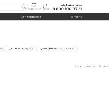
sdelka@certa.ru
8 800 100 93 21
Избранное
Корзина
Для партнёров
Контакты
ки
Для производства
Двухкомпонентная краска
Скачать каталог
Фильтр