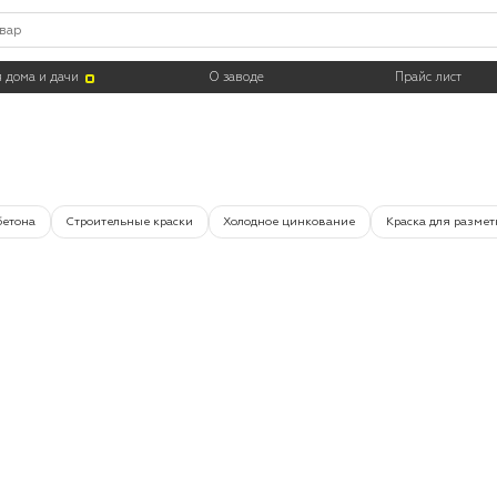
Цвет
Тара
 дома и дачи
О заводе
Прайс лист
бетона
Строительные краски
Холодное цинкование
Краска для размет