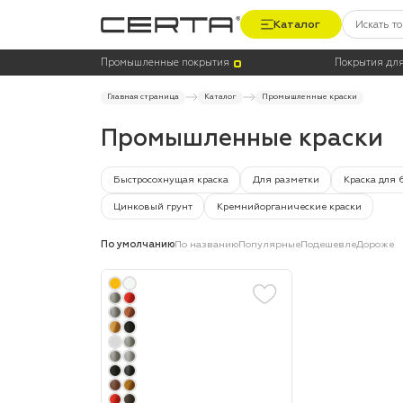
Каталог
Цена
Термостойкость, до °C
Промышленные покрытия
Покрытия для
Главная страница
Каталог
Промышленные краски
Промышленные краски
Быстросохнущая краска
Для разметки
Краска для 
Цинковый грунт
Кремнийорганические краски
По умолчанию
По названию
Популярные
Подешевле
Дороже