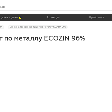
Тара
 дома и дачи
О заводе
Прайс лист
IN
Цинконаполненный грунт по металлу ECOZIN 96%
т по металлу ECOZIN 96%