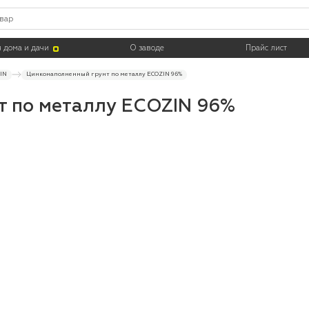
Тара
 дома и дачи
О заводе
Прайс лист
IN
Цинконаполненный грунт по металлу ECOZIN 96%
т по металлу ECOZIN 96%