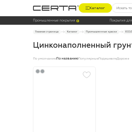
Каталог
Цена
Термостойкость, до °C
Промышленные покрытия
Покрытия для
Главная страница
Каталог
Промышленные краски
ECOZ
Цинконаполненный грун
По умолчанию
По названию
Популярные
Подешевле
Дороже